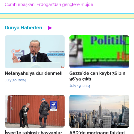
Cumhurbaşkanı Erdoğan’dan gençlere müjde
Dünya Haberleri
▶
Netanyahu'ya dur denmeli
Gazze'de can kaybı 36 bin
96'ya çıktı
July 30, 2024
July 19, 2024
İsveç'te sahipsiz hayvanlar
ABD'de mortgage faizleri