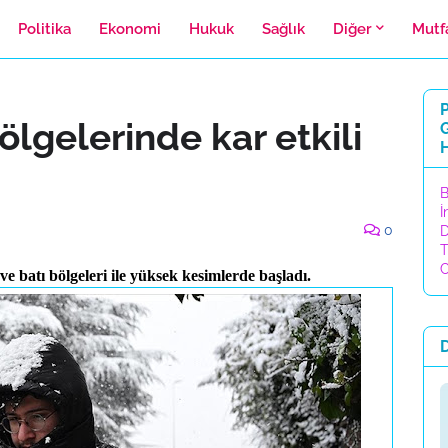
Politika
Ekonomi
Hukuk
Sağlık
Diğer
Mutf
P
ölgelerinde kar etkili
H
B
İ
0
D
T
C
e batı bölgeleri ile yüksek kesimlerde başladı.