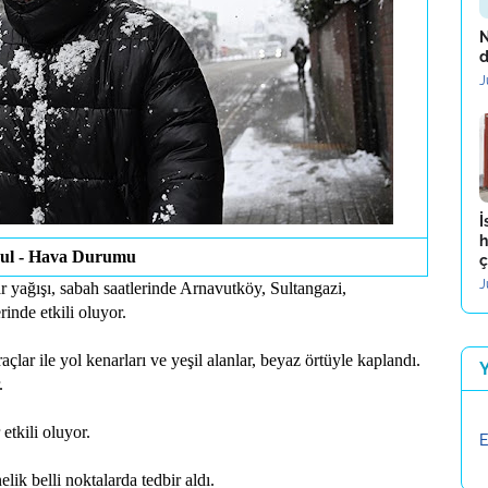
N
d
J
İ
h
bul - Hava Durumu
ç
J
ar yağışı, sabah saatlerinde Arnavutköy, Sultangazi,
inde etkili oluyor.
çlar ile yol kenarları ve yeşil alanlar, beyaz örtüyle kaplandı.
.
etkili oluyor.
E
lik belli noktalarda tedbir aldı.