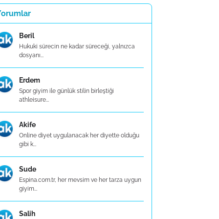
Yorumlar
Beril
Hukuki sürecin ne kadar süreceği, yalnızca
dosyanı...
Erdem
Spor giyim ile günlük stilin birleştiği
athleisure...
Akife
Online diyet uygulanacak her diyette olduğu
gibi k...
Sude
Espina.com.tr, her mevsim ve her tarza uygun
giyim...
Salih