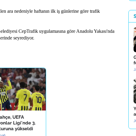
n ara nedeniyle haftanın ilk iş günlerine göre trafik
Belediyesi CepTrafik uygulamasına göre Anadolu Yakası'nda
erinde seyrediyor.
G
f
J
Y
a
ahçe, UEFA
J
nlar Ligi'nde 3.
turuna yükseldi
2026