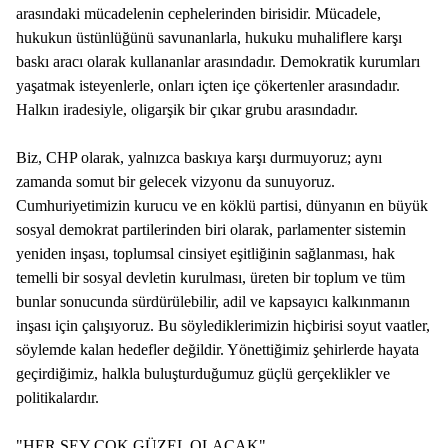
arasındaki mücadelenin cephelerinden birisidir. Mücadele,
hukukun üstünlüğünü savunanlarla, hukuku muhaliflere karşı
baskı aracı olarak kullananlar arasındadır. Demokratik kurumları
yaşatmak isteyenlerle, onları içten içe çökertenler arasındadır.
Halkın iradesiyle, oligarşik bir çıkar grubu arasındadır.
Biz, CHP olarak, yalnızca baskıya karşı durmuyoruz; aynı
zamanda somut bir gelecek vizyonu da sunuyoruz.
Cumhuriyetimizin kurucu ve en köklü partisi, dünyanın en büyük
sosyal demokrat partilerinden biri olarak, parlamenter sistemin
yeniden inşası, toplumsal cinsiyet eşitliğinin sağlanması, hak
temelli bir sosyal devletin kurulması, üreten bir toplum ve tüm
bunlar sonucunda sürdürülebilir, adil ve kapsayıcı kalkınmanın
inşası için çalışıyoruz. Bu söylediklerimizin hiçbirisi soyut vaatler,
söylemde kalan hedefler değildir. Yönettiğimiz şehirlerde hayata
geçirdiğimiz, halkla buluşturduğumuz güçlü gerçeklikler ve
politikalardır.
"HER ŞEY ÇOK GÜZEL OLACAK"