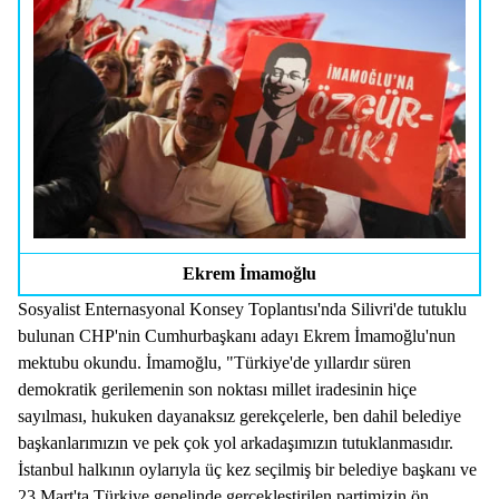
Ekrem İmamoğlu
Sosyalist Enternasyonal Konsey Toplantısı'nda Silivri'de tutuklu
bulunan CHP'nin Cumhurbaşkanı adayı Ekrem İmamoğlu'nun
mektubu okundu. İmamoğlu, "Türkiye'de yıllardır süren
demokratik gerilemenin son noktası millet iradesinin hiçe
sayılması, hukuken dayanaksız gerekçelerle, ben dahil belediye
başkanlarımızın ve pek çok yol arkadaşımızın tutuklanmasıdır.
İstanbul halkının oylarıyla üç kez seçilmiş bir belediye başkanı ve
23 Mart'ta Türkiye genelinde gerçekleştirilen partimizin ön