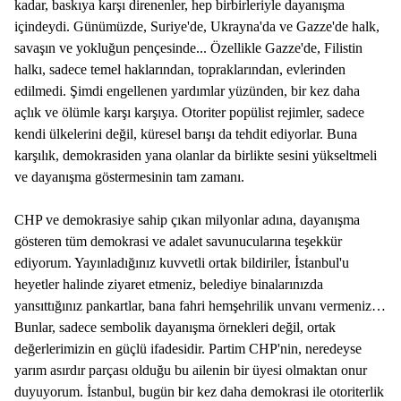
kadar, baskıya karşı direnenler, hep birbirleriyle dayanışma
içindeydi. Günümüzde, Suriye'de, Ukrayna'da ve Gazze'de halk,
savaşın ve yokluğun pençesinde... Özellikle Gazze'de, Filistin
halkı, sadece temel haklarından, topraklarından, evlerinden
edilmedi. Şimdi engellenen yardımlar yüzünden, bir kez daha
açlık ve ölümle karşı karşıya. Otoriter popülist rejimler, sadece
kendi ülkelerini değil, küresel barışı da tehdit ediyorlar. Buna
karşılık, demokrasiden yana olanlar da birlikte sesini yükseltmeli
ve dayanışma göstermesinin tam zamanı.
CHP ve demokrasiye sahip çıkan milyonlar adına, dayanışma
gösteren tüm demokrasi ve adalet savunucularına teşekkür
ediyorum. Yayınladığınız kuvvetli ortak bildiriler, İstanbul'u
heyetler halinde ziyaret etmeniz, belediye binalarınızda
yansıttığınız pankartlar, bana fahri hemşehrilik unvanı vermeniz…
Bunlar, sadece sembolik dayanışma örnekleri değil, ortak
değerlerimizin en güçlü ifadesidir. Partim CHP'nin, neredeyse
yarım asırdır parçası olduğu bu ailenin bir üyesi olmaktan onur
duyuyorum. İstanbul, bugün bir kez daha demokrasi ile otoriterlik