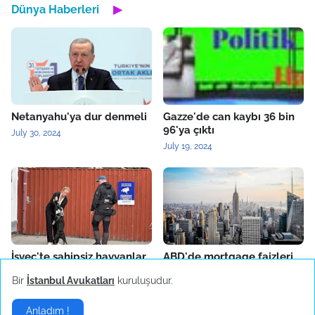
Dünya Haberleri
▶
Netanyahu'ya dur denmeli
Gazze'de can kaybı 36 bin
96'ya çıktı
July 30, 2024
July 19, 2024
İsveç'te sahipsiz hayvanlar
ABD'de mortgage faizleri
sorunu çözüldü
geçen hafta yükseldi
Bir
İstanbul Avukatları
kuruluşudur.
July 05, 2024
May 30, 2024
Anladım !