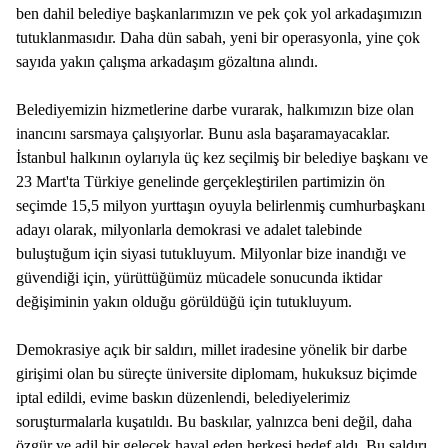
ben dahil belediye başkanlarımızın ve pek çok yol arkadaşımızın
tutuklanmasıdır. Daha dün sabah, yeni bir operasyonla, yine çok
sayıda yakın çalışma arkadaşım gözaltına alındı.
Belediyemizin hizmetlerine darbe vurarak, halkımızın bize olan
inancını sarsmaya çalışıyorlar. Bunu asla başaramayacaklar.
İstanbul halkının oylarıyla üç kez seçilmiş bir belediye başkanı ve
23 Mart'ta Türkiye genelinde gerçekleştirilen partimizin ön
seçimde 15,5 milyon yurttaşın oyuyla belirlenmiş cumhurbaşkanı
adayı olarak, milyonlarla demokrasi ve adalet talebinde
buluştuğum için siyasi tutukluyum. Milyonlar bize inandığı ve
güvendiği için, yürüttüğümüz mücadele sonucunda iktidar
değişiminin yakın olduğu görüldüğü için tutukluyum.
Demokrasiye açık bir saldırı, millet iradesine yönelik bir darbe
girişimi olan bu süreçte üniversite diplomam, hukuksuz biçimde
iptal edildi, evime baskın düzenlendi, belediyelerimiz
soruşturmalarla kuşatıldı. Bu baskılar, yalnızca beni değil, daha
özgür ve adil bir gelecek hayal eden herkesi hedef aldı. Bu saldırı