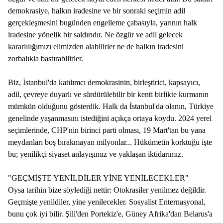
demokrasiye, halkın iradesine ve bir sonraki seçimin adil
gerçekleşmesini bugünden engelleme çabasıyla, yarının halk
iradesine yönelik bir saldırıdır. Ne özgür ve adil gelecek
kararlılığımızı elimizden alabilirler ne de halkın iradesini
zorbalıkla bastırabilirler.
Biz, İstanbul'da katılımcı demokrasinin, birleştirici, kapsayıcı,
adil, çevreye duyarlı ve sürdürülebilir bir kenti birlikte kurmanın
mümkün olduğunu gösterdik. Halk da İstanbul'da olanın, Türkiye
genelinde yaşanmasını istediğini açıkça ortaya koydu. 2024 yerel
seçimlerinde, CHP'nin birinci parti olması, 19 Mart'tan bu yana
meydanları boş bırakmayan milyonlar... Hükümetin korktuğu işte
bu; yenilikçi siyaset anlayışımız ve yaklaşan iktidarımız.
"GEÇMİŞTE YENİLDİLER YİNE YENİLECEKLER"
Oysa tarihin bize söylediği nettir: Otokrasiler yenilmez değildir.
Geçmişte yenildiler, yine yenilecekler. Sosyalist Enternasyonal,
bunu çok iyi bilir. Şili'den Portekiz'e, Güney Afrika'dan Belarus'a