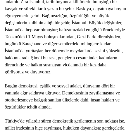
anlamlı. Zira İstanbul, tarih boyunca kültürlerin buluştuğu bir
kavşak ve sürekli tarih yazan bir şehir. Baskıya, dayatmaya boyun
eğmeyenlerin şehri. Bağımsızlığın, özgürlüğün ve büyük
değişimlerin kalbinin attığı bir şehir, İstanbul. Büyük değişimler,
İstanbul'da hep var olmuştur; hafızamızdaki en güçlü örnekleriyle
Taksim'deki 1 Mayıs buluşmalarından, Gezi Parkı direnişinden,
bugünkü Saraçhane ve diğer semtlerdeki mitinglere kadar…
İstanbul'da yurttaşlar, her dönemde meydanlarda sesini yükseltti,
hakkını aradı. Şimdi bu sesi, gençlerin cesaretinde, kadınların
direncinde ve halkın susmayan vicdanında bir kez daha
görüyoruz ve duyuyoruz.
Bugün demokrasi, eşitlik ve sosyal adalet, dünyanın dört bir
yanında ağır saldırıya uğruyor. Demokrasinin zayıflamasına ve
otoriterleşmeye bağışık sanılan ülkelerde dahi, insan hakları ve
özgürlükler tehdit altında.
Türkiye'de yıllardır süren demokratik gerilemenin son noktası ise,
millet iradesinin hiçe sayılması, hukuken dayanaksız gerekçelerle,