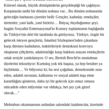
Küresel olarak, büyük dönüşümlerin gerçekleştiği bir çağdayız.
Karşımızda tarihi bir dönüm noktası var... Bu dönüm noktasında
geleceğin haritasını çizenler belli: Gençler, kadınlar, emekçiler,
üretenler; yani halk, yani bizleriz… İhtiyaç duyduğumuz şeyi,
bugün Sosyalist Enternasyonal'in Konsey toplantısının başlığında
da Türkiye'nin dört bir tarafında da görüyoruz. Türkiye, özgür bir
gelecek isteyen gençlerin, İstanbul Sözleşmesi'nden çıkanlara
karşı direnen kadınların, traktörleriyle demokrasi konvoyu
oluşturan çiftçilerin, adaletsizliğe karşı hakkını arayan emekçilerin
ortak sesiyle yankılanıyor. O ses, Bertolt Brecht'in unutulmaz
dizelerini tekrarlıyor: Kurtuluş yok tek başına, ya hep beraber ya
hiçbirimiz… Ve biliyoruz ki; bu sesi çoğaltan, demokraside ısrar
eden, adaleti savunan, kalkınma ve sosyal adaleti inşa etme
kararlılığını gösteren, daha iyi bir gelecek için omuz omuza
mücadele eden milyonlar var oldukça, her şey çok güzel
olacak…"
Mektubun okunmasının ardından salondaki katılımcılar, üzerinde