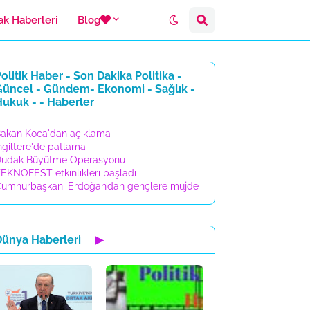
ak Haberleri
Blog
olitik Haber - Son Dakika Politika -
Güncel - Gündem- Ekonomi - Sağlık -
ukuk - - Haberler
akan Koca'dan açıklama
ngiltere'de patlama
udak Büyütme Operasyonu
EKNOFEST etkinlikleri başladı
umhurbaşkanı Erdoğan’dan gençlere müjde
Dünya Haberleri
▶