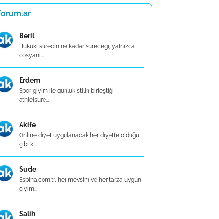
Yorumlar
Beril
Hukuki sürecin ne kadar süreceği, yalnızca
dosyanı...
Erdem
Spor giyim ile günlük stilin birleştiği
athleisure...
Akife
Online diyet uygulanacak her diyette olduğu
gibi k...
Sude
Espina.com.tr, her mevsim ve her tarza uygun
giyim...
Salih