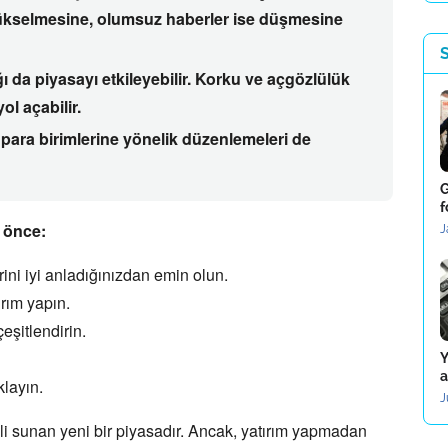
yükselmesine,
olumsuz haberler ise düşmesine
ı da piyasayı etkileyebilir.
Korku ve açgözlülük
ol açabilir.
para birimlerine yönelik düzenlemeleri de
G
f
 önce:
J
erini iyi anladığınızdan emin olun.
rım yapın.
çeşitlendirin.
Y
a
klayın.
J
i sunan yeni bir piyasadır.
Ancak,
yatırım yapmadan