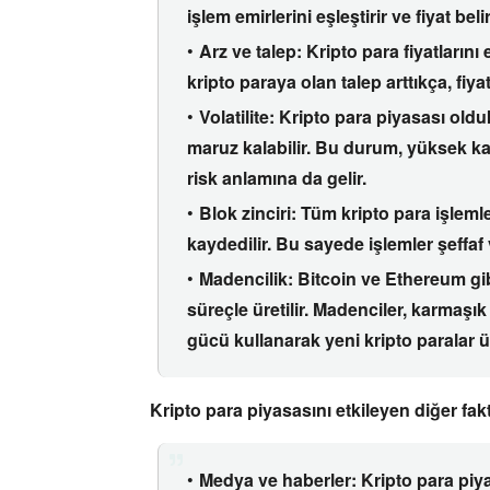
işlem emirlerini eşleştirir ve fiyat bel
Arz ve talep:
Kripto para fiyatlarını 
kripto paraya olan talep arttıkça,
fiyat
Volatilite:
Kripto para piyasası old
maruz kalabilir.
Bu durum,
yüksek ka
risk anlamına da gelir.
Blok zinciri:
Tüm kripto para işlemle
kaydedilir.
Bu sayede işlemler şeffaf v
Madencilik:
Bitcoin ve Ethereum gibi
süreçle üretilir.
Madenciler,
karmaşık 
gücü kullanarak yeni kripto paralar ür
Kripto para piyasasını etkileyen diğer fakt
Medya ve haberler:
Kripto para piya