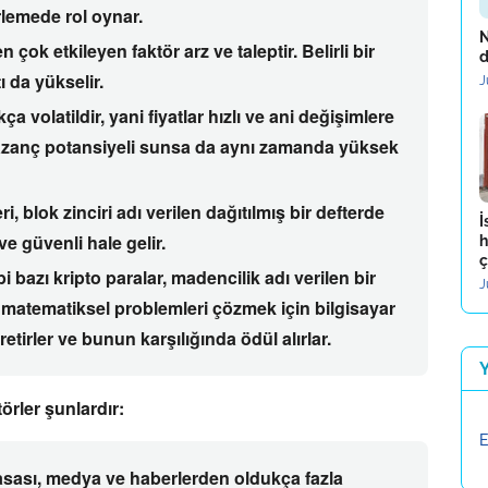
irlemede rol oynar.
N
en çok etkileyen faktör arz ve taleptir.
Belirli bir
d
ı da yükselir.
J
ukça
volatildir
,
yani fiyatlar hızlı ve ani değişimlere
zanç potansiyeli sunsa da aynı zamanda yüksek
ri,
blok zinciri
adı verilen dağıtılmış bir defterde
İ
e güvenli hale gelir.
h
ç
 bazı kripto paralar,
madencilik
adı verilen bir
J
matematiksel problemleri çözmek için bilgisayar
etirler ve bunun karşılığında ödül alırlar.
örler şunlardır:
E
sası,
medya ve haberlerden oldukça fazla