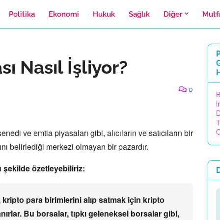
Politika
Ekonomi
Hukuk
Sağlık
Diğer
Mutf
P
ı Nasıl İşliyor?
H
0
B
İ
D
T
enedi ve emtia piyasaları gibi,
alıcıların ve satıcıların bir
C
rını belirlediği merkezi olmayan bir pazardır.
 şekilde özetleyebiliriz:
,
kripto para birimlerini alıp satmak için
kripto
nırlar.
Bu borsalar,
tıpkı geleneksel borsalar gibi,