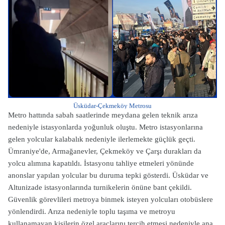
Üsküdar-Çekmeköy Metrosu
Metro hattında sabah saatlerinde meydana gelen teknik arıza
nedeniyle istasyonlarda yoğunluk oluştu. Metro istasyonlarına
gelen yolcular kalabalık nedeniyle ilerlemekte güçlük geçti.
Ümraniye'de, Armağanevler, Çekmeköy ve Çarşı durakları da
yolcu alımına kapatıldı. İstasyonu tahliye etmeleri yönünde
anonslar yapılan yolcular bu duruma tepki gösterdi. Üsküdar ve
Altunizade istasyonlarında turnikelerin önüne bant çekildi.
Güvenlik görevlileri metroya binmek isteyen yolcuları otobüslere
yönlendirdi. Arıza nedeniyle toplu taşıma ve metroyu
kullanamayan kişilerin özel araçlarını tercih etmesi nedeniyle ana