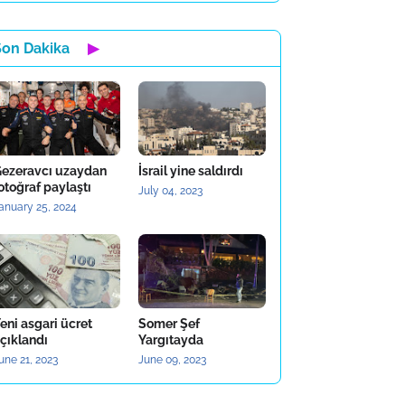
Son Dakika
▶
ezeravcı uzaydan
İsrail yine saldırdı
otoğraf paylaştı
July 04, 2023
anuary 25, 2024
eni asgari ücret
Somer Şef
çıklandı
Yargıtayda
une 21, 2023
June 09, 2023