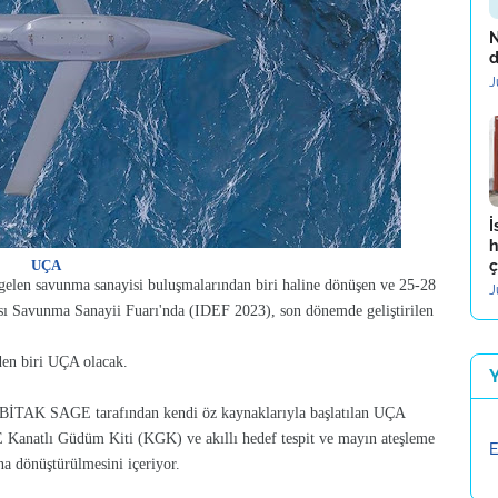
N
d
J
İ
h
UÇA
ç
gelen savunma sanayisi buluşmalarından biri haline dönüşen ve 25-28
J
sı Savunma Sanayii Fuarı'nda (IDEF 2023), son dönemde geliştirilen
den biri UÇA olacak.
İTAK SAGE tarafından kendi öz kaynaklarıyla başlatılan UÇA
Kanatlı Güdüm Kiti (KGK) ve akıllı hedef tespit ve mayın ateşleme
E
na dönüştürülmesini içeriyor.