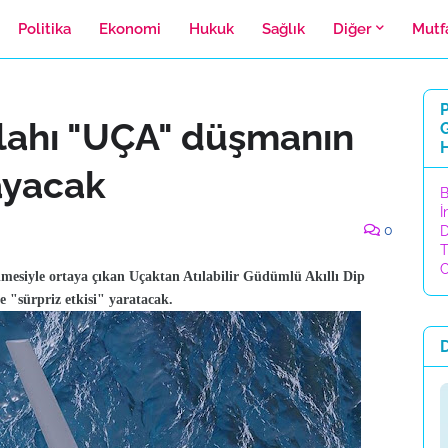
Politika
Ekonomi
Hukuk
Sağlık
Diğer
Mutf
P
silahı "UÇA" düşmanın
H
ayacak
B
İ
0
D
T
C
lmesiyle ortaya çıkan Uçaktan Atılabilir Güdümlü Akıllı Dip
"sürpriz etkisi" yaratacak.