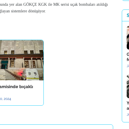
 arasında yer alan GÖKÇE KGK ile MK serisi uçak bombaları atıldığı
ğlayan sistemlere dönüşüyor.
G
f
J
amisinde bıçaklı
0, 2024
Y
a
J