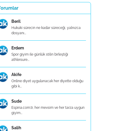
Yorumlar
Beril
Hukuki sürecin ne kadar süreceği, yalnızca
dosyanı...
Erdem
Spor giyim ile günlük stilin birleştiği
athleisure...
Akife
Online diyet uygulanacak her diyette olduğu
gibi k...
Sude
Espina.com.tr, her mevsim ve her tarza uygun
giyim...
Salih