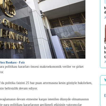
N
d
J
İ
h
ç
J
kez Bankası - Faiz
ra politikası kararları öncesi makroekonomik veriler ve şirket
yor.
da politika faizini 25 baz puan artırmasına kesin gözüyle bakılırken,
kin belirsizlik devam ediyor.
E
 yavaşlamanın devam etmesine karşın istenilen düzeyde olmamasının
kte para politikası kararlarının gecikmeli etkisinin yatırımcılar