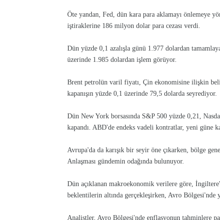
Öte yandan, Fed, dün kara para aklamayı önlemeye yön
iştiraklerine 186 milyon dolar para cezası verdi.
Dün yüzde 0,1 azalışla günü 1.977 dolardan tamamlayan 
üzerinde 1.985 dolardan işlem görüyor.
Brent petrolün varil fiyatı, Çin ekonomisine ilişkin be
kapanışın yüzde 0,1 üzerinde 79,5 dolarda seyrediyor.
Dün New York borsasında S&P 500 yüzde 0,21, Nasdaq 
kapandı. ABD'de endeks vadeli kontratlar, yeni güne kar
Avrupa'da da karışık bir seyir öne çıkarken, bölge gen
Anlaşması gündemin odağında bulunuyor.
Dün açıklanan makroekonomik verilere göre, İngiltere'
beklentilerin altında gerçekleşirken, Avro Bölgesi'nde y
Analistler, Avro Bölgesi'nde enflasyonun tahminlere p