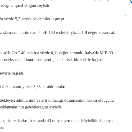
eceğine işaret ettiğini söyledi.
 yüzde 5,5 artışla beklentileri aşmıştı.
avaşlamasının ardından FTSE 100 endeksi, yüzde 1,8 değer kazanarak
nsa'da CAC 40 endeksi yüzde 0,11 değer kazandı. İtalya'da MIB 30
endeks vadeli kontratlar, yeni güne karışık bir seyirle başladı.
eyirle başladı.
aiz oranını yüzde 3,55'te sabit bıraktı.
stekleyici adımlarının yeterli olmadığı düşüncesinin hakim olduğunu
açıklamalarının gelebileceğini söyledi.
dış ticaret fazlası haziranda 43 milyar yen oldu. Böylelikle Japonya,
rdi.