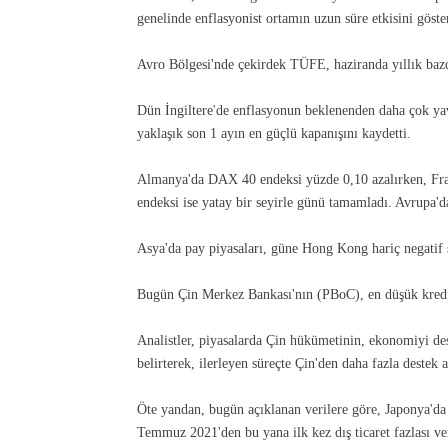
genelinde enflasyonist ortamın uzun süre etkisini göster
Avro Bölgesi'nde çekirdek TÜFE, haziranda yıllık bazda
Dün İngiltere'de enflasyonun beklenenden daha çok y
yaklaşık son 1 ayın en güçlü kapanışını kaydetti.
Almanya'da DAX 40 endeksi yüzde 0,10 azalırken, Fra
endeksi ise yatay bir seyirle günü tamamladı. Avrupa'da 
Asya'da pay piyasaları, güne Hong Kong hariç negatif s
Bugün Çin Merkez Bankası'nın (PBoC), en düşük kredi f
Analistler, piyasalarda Çin hükümetinin, ekonomiyi de
belirterek, ilerleyen süreçte Çin'den daha fazla destek 
Öte yandan, bugün açıklanan verilere göre, Japonya'da 
Temmuz 2021'den bu yana ilk kez dış ticaret fazlası ve