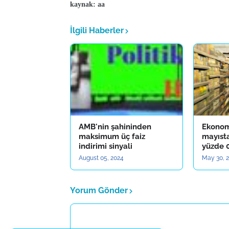
kaynak: aa
İlgili Haberler
AMB'nin şahininden
Ekonom
maksimum üç faiz
mayıst
indirimi sinyali
yüzde 0
August 05, 2024
May 30, 
Yorum Gönder