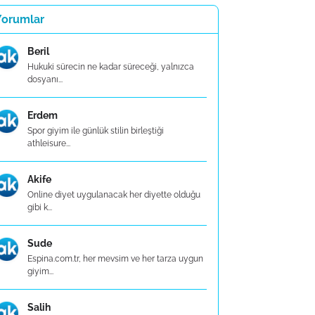
Yorumlar
Beril
Hukuki sürecin ne kadar süreceği, yalnızca
dosyanı...
Erdem
Spor giyim ile günlük stilin birleştiği
athleisure...
Akife
Online diyet uygulanacak her diyette olduğu
gibi k...
Sude
Espina.com.tr, her mevsim ve her tarza uygun
giyim...
Salih