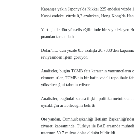
Kapanışa yakın Japonya'da Nikkei 225 endeksi yüzde 1
Kospi endeksi yüzde 0,2 azalırken, Hong Kong'da Han
Yurt içinde dün yükseliş eğiliminde bir seyir izleyen 
puandan tamamladı.
Dolar/TL, dün yüzde 0,5 azalışla 26,7888'den kapanma
seviyesinden işlem görüyor.
Analistler, bugün TCMB faiz kararının yatırımcıların 
ekonomistler, TCMB'nin bir hafta vadeli repo ihale faiz
yükselteceğini tahmin ediyor.
Analistler, bugünkü karara ilişkin politika metninden a
oynaklığın artabileceğini belirtti.
Öte yandan, Cumhurbaşkanlığı İletişim Başkanlığı'nd
ziyareti kapsamında, Türkiye ile BAE arasında muhtelif
tutarının 50,7 milyar dolar olduğu bildirildi.