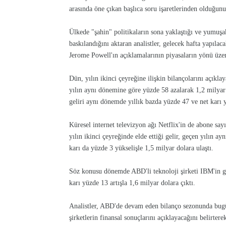
arasında öne çıkan başlıca soru işaretlerinden olduğunu 
Ülkede "şahin" politikaların sona yaklaştığı ve yumuşak
baskılandığını aktaran analistler, gelecek hafta yapıla
Jerome Powell'ın açıklamalarının piyasaların yönü üzeri
Dün, yılın ikinci çeyreğine ilişkin bilançolarını açık
yılın aynı dönemine göre yüzde 58 azalarak 1,2 milyar 
geliri aynı dönemde yıllık bazda yüzde 47 ve net karı y
Küresel internet televizyon ağı Netflix'in de abone sayı
yılın ikinci çeyreğinde elde ettiği gelir, geçen yılın a
karı da yüzde 3 yükselişle 1,5 milyar dolara ulaştı.
Söz konusu dönemde ABD'li teknoloji şirketi IBM'in ge
karı yüzde 13 artışla 1,6 milyar dolara çıktı.
Analistler, ABD'de devam eden bilanço sezonunda bug
şirketlerin finansal sonuçlarını açıklayacağını belirterek