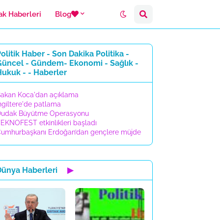
ak Haberleri
Blog
olitik Haber - Son Dakika Politika -
Güncel - Gündem- Ekonomi - Sağlık -
ukuk - - Haberler
akan Koca'dan açıklama
ngiltere'de patlama
udak Büyütme Operasyonu
EKNOFEST etkinlikleri başladı
umhurbaşkanı Erdoğan’dan gençlere müjde
Dünya Haberleri
▶