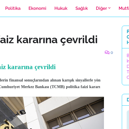
Politika
Ekonomi
Hukuk
Sağlık
Diğer
Mutf
P
iz kararına çevrildi
H
0
B
İ
iz kararına çevrildi
D
T
C
erin finansal sonuçlarından alınan karışık sinyallerle yön
 Cumhuriyet Merkez Bankası (TCMB) politika faizi kararı