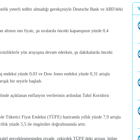
elik yeterli tedbir almadığı gerekçesiyle Deutsche Bank ve ABD'deki
altının ons fiyatı, şu sıralarda önceki kapanışının yüzde 0,4
lirsizliklerle yön arayışına devam ederken, şu dakikalarda önceki
endeksi yüzde 0,03 ve Dow Jones endeksi yüzde 0,31 artışla
ışık bir seyirle başladı.
elinde açıklanan enflasyon verilerinin ardından Tahıl Koridoru
de Tüketici Fiyat Endeksi (TÜFE) haziranda yıllık yüzde 7,9 artışla
ıllık yüzde 5,5 ile öngörüler doğrultusunda arttı.
aralel gerçekleşmesinden ziyade, çekirdek TÜFE'deki artışın, bölge