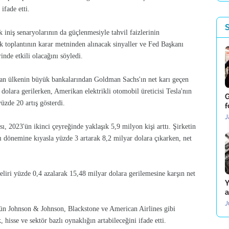
ifade etti.
 iniş senaryolarının da güçlenmesiyle tahvil faizlerinin
cak toplantının karar metninden alınacak sinyaller ve Fed Başkanı
nde etkili olacağını söyledi.
layan ülkenin büyük bankalarından Goldman Sachs'ın net karı geçen
dolara gerilerken, Amerikan elektrikli otomobil üreticisi Tesla'nın
G
üzde 20 artış gösterdi.
f
J
sı, 2023'ün ikinci çeyreğinde yaklaşık 5,9 milyon kişi arttı. Şirketin
ynı dönemine kıyasla yüzde 3 artarak 8,2 milyar dolara çıkarken, net
liri yüzde 0,4 azalarak 15,48 milyar dolara gerilemesine karşın net
Y
a
J
ün Johnson & Johnson, Blackstone ve American Airlines gibi
, hisse ve sektör bazlı oynaklığın artabileceğini ifade etti.