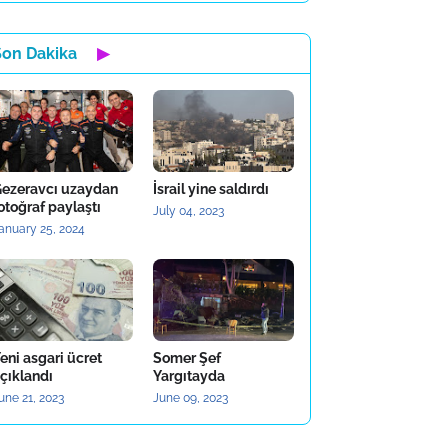
Son Dakika
▶
ezeravcı uzaydan
İsrail yine saldırdı
otoğraf paylaştı
July 04, 2023
anuary 25, 2024
eni asgari ücret
Somer Şef
çıklandı
Yargıtayda
une 21, 2023
June 09, 2023