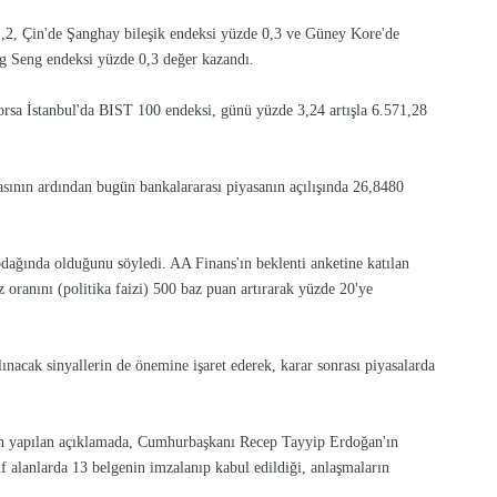
,2, Çin'de Şanghay bileşik endeksi yüzde 0,3 ve Güney Kore'de
g Seng endeksi yüzde 0,3 değer kazandı.
Borsa İstanbul'da BIST 100 endeksi, günü yüzde 3,24 artışla 6.571,28
sının ardından bugün bankalararası piyasanın açılışında 26,8480
odağında olduğunu söyledi. AA Finans'ın beklenti anketine katılan
 oranını (politika faizi) 500 baz puan artırarak yüzde 20'ye
lınacak sinyallerin de önemine işaret ederek, karar sonrası piyasalarda
an yapılan açıklamada, Cumhurbaşkanı Recep Tayyip Erdoğan'ın
 alanlarda 13 belgenin imzalanıp kabul edildiği, anlaşmaların