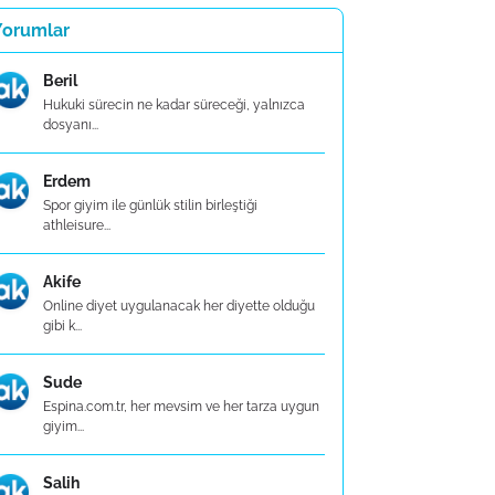
Yorumlar
Beril
Hukuki sürecin ne kadar süreceği, yalnızca
dosyanı...
Erdem
Spor giyim ile günlük stilin birleştiği
athleisure...
Akife
Online diyet uygulanacak her diyette olduğu
gibi k...
Sude
Espina.com.tr, her mevsim ve her tarza uygun
giyim...
Salih