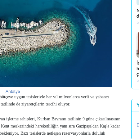
N
d
J
İ
h
ç
J
Antalya
 bütçeye uygun tesisleriyle her yıl milyonlarca yerli ve yabancı
tatilinde de ziyaretçilerin tercihi oluyor.
yan işletme sahipleri, Kurban Bayramı tatilinin 9 güne çıkarılmasının
E
.
Kent merkezindeki hareketliliğin yanı sıra Gazipaşa'dan Kaş'a kadar
 bekleniyor.
Bazı tesislerde netleşen rezervasyonlarla doluluk