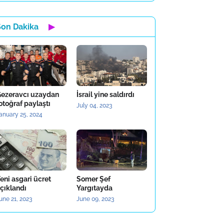
Son Dakika
▶
ezeravcı uzaydan
İsrail yine saldırdı
otoğraf paylaştı
July 04, 2023
anuary 25, 2024
eni asgari ücret
Somer Şef
çıklandı
Yargıtayda
une 21, 2023
June 09, 2023