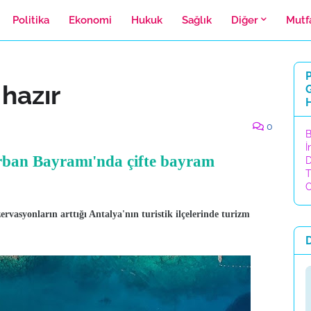
Politika
Ekonomi
Hukuk
Sağlık
Diğer
Mutf
P
 hazır
H
0
B
İ
Kurban Bayramı'nda çifte bayram
D
T
C
rvasyonların arttığı Antalya'nın turistik ilçelerinde turizm