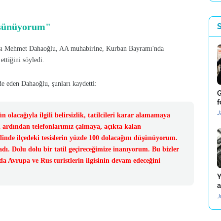
düşünüyorum"
cısı Mehmet Dahaoğlu, AA muhabirine, Kurban Bayramı'nda
ettiğini söyledi.
de eden Dahaoğlu, şunları kaydetti:
G
f
J
n olacağıyla ilgili belirsizlik, tatilcileri karar alamamaya
n ardından telefonlarımız çalmaya, açıkta kalan
linde ilçedeki tesislerin yüzde 100 dolacağını düşünüyorum.
dı. Dolu dolu bir tatil geçireceğimize inanıyorum. Bu bizler
da Avrupa ve Rus turistlerin ilgisinin devam edeceğini
Y
a
J